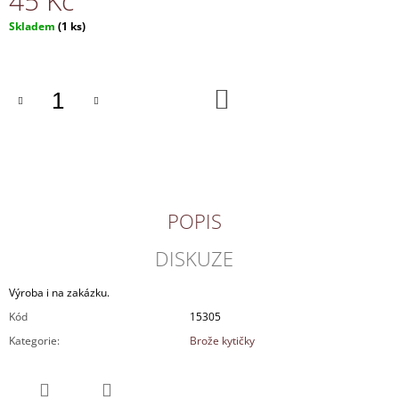
45 Kč
J
Měrná
Skladem
(1 ks)
E
cena:
M
E
DO
KOŠÍKU
NÁHRDELNÍK
130
Kč
POPIS
DISKUZE
Výroba i na zakázku.
Kód
15305
Kategorie
:
Brože kytičky