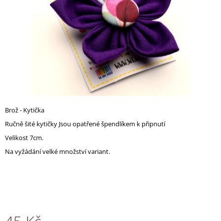
A
J
Í
T
?
Brož - Kytička
HLEDAT
Ručně šité kytičky Jsou opatřené špendlíkem k připnutí
Velikost 7cm.
Na vyžádání velké množství variant.
D
O
P
O
R
U
Č
U