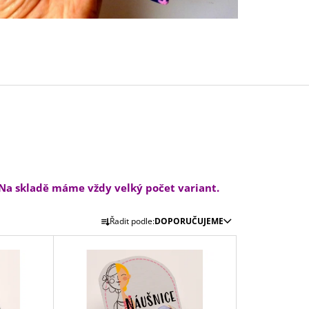
 Na skladě máme vždy velký počet variant.
Ř
Řadit podle:
DOPORUČUJEME
A
Z
E
N
Í