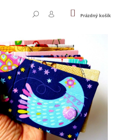
NÁKUPNÍ
HLEDAT
KOŠÍK
Prázdný košík
PŘIHLÁŠENÍ
Následující