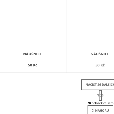
NÁUŠNICE
NÁUŠNICE
50 Kč
50 Kč
NAČÍST 26 DALŠÍC
S
1
T
3
O
R
78
položek celkem
Á
V
N
L
NAHORU
K