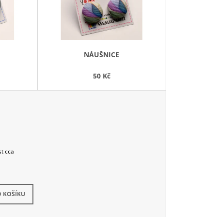
P
R
O
D
NÁUŠNICE
U
K
50 Kč
T
Ů
st cca
dem
(1 ks)
 KOŠÍKU