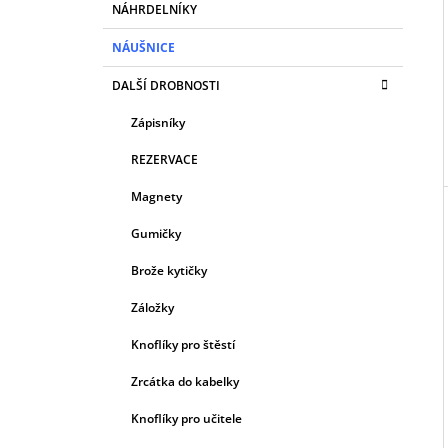
A
NÁHRDELNÍKY
N
NÁUŠNICE
E
L
DALŠÍ DROBNOSTI
Zápisníky
REZERVACE
Magnety
Gumičky
Brože kytičky
Záložky
Knoflíky pro štěstí
Zrcátka do kabelky
Knoflíky pro učitele