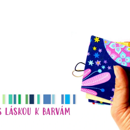
CO POTŘEBUJETE NAJÍT?
HLEDAT
DOPORUČUJEME
NÁHRDELNÍK
NÁHRDELNÍK