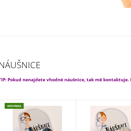
130 Kč
170 Kč
NÁUŠNICE
TIP: Pokud nenajdete vhodné náušnice, tak mě kontaktuje.
V
NOVINKA
Ý
P