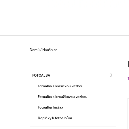
130 Kč
Domů
/
Náušnice
P
O
S
K
Přeskočit
FOTOALBA
T
A
kategorie
T
R
Fotoalba s klasickou vazbou
E
A
G
Fotoalba s kroužkovou vazbou
N
O
R
N
Fotoalba Instax
I
Í
E
Doplňky k fotoalbům
P
I