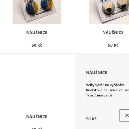
S
P
R
O
D
NÁUŠNICE
NÁUŠNICE
U
50 Kč
50 Kč
K
T
Ů
NÁUŠNICE
Velký výběr na vyžádání.
Knoflíkové náušnice Veliko
1cm. Cena za pár
Skla
DO
NÁUŠNICE
50 Kč