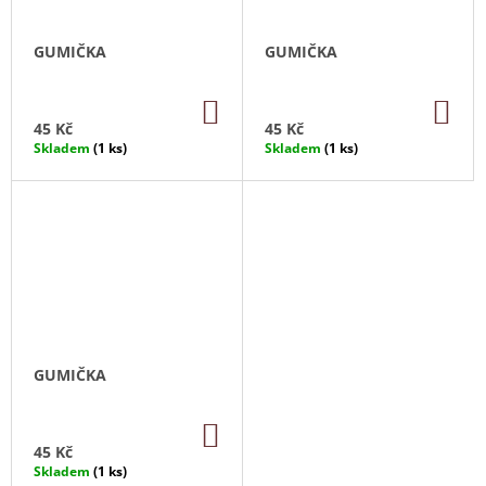
J
E
GUMIČKA
GUMIČKA
M
E
DO
DO
KOŠÍKU
KO
45 Kč
45 Kč
NÁHRDELNÍK
Skladem
(1 ks)
Skladem
(1 ks)
130
Kč
GUMIČKA
DO
KOŠÍKU
45 Kč
Skladem
(1 ks)