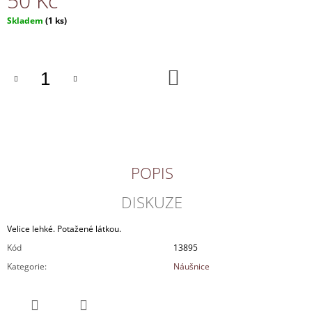
50 Kč
J
Měrná
Skladem
(1 ks)
E
cena:
M
E
DO
KOŠÍKU
NÁHRDELNÍK
170
Kč
POPIS
DISKUZE
Velice lehké. Potažené látkou.
Kód
13895
Kategorie
:
Náušnice