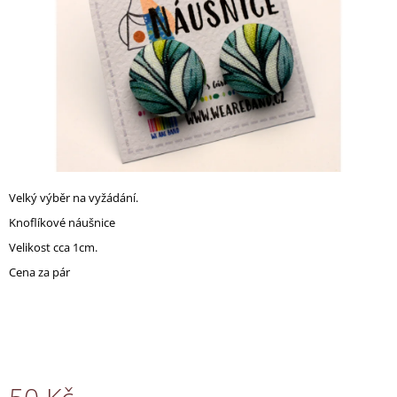
A
J
Í
T
?
Velký výběr na vyžádání.
HLEDAT
Knoflíkové náušnice
Velikost cca 1cm.
Cena za pár
D
O
P
O
R
U
Č
U