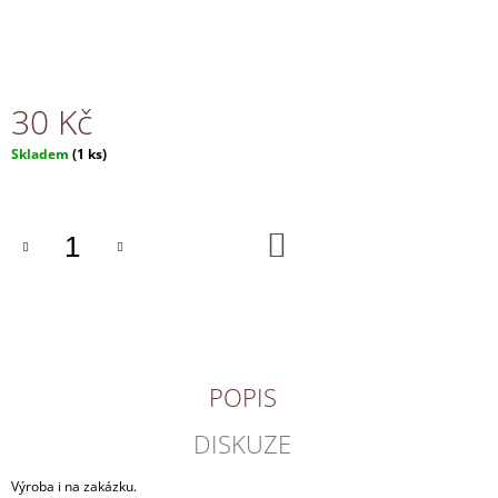
J
E
M
E
30 Kč
NÁHRDELNÍK
Měrná
Skladem
(1 ks)
170
cena:
Kč
DO
KOŠÍKU
POPIS
DISKUZE
Výroba i na zakázku.