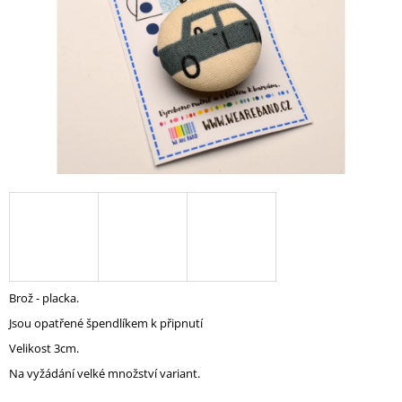
A
J
Í
T
?
HLEDAT
D
O
Brož - placka.
P
Jsou opatřené špendlíkem k připnutí
O
R
Velikost 3cm.
U
Na vyžádání velké množství variant.
Č
U