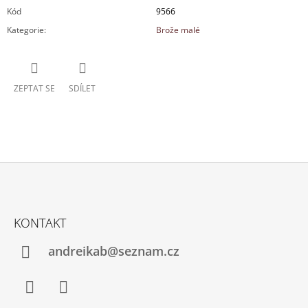
Kód
9566
Kategorie
:
Brože malé
ZEPTAT SE
SDÍLET
Z
Á
KONTAKT
P
A
andreikab@seznam.cz
T
Í
Facebook
Instagram