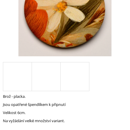
A
J
Í
T
?
HLEDAT
D
O
Brož - placka.
P
Jsou opatřené špendlíkem k připnutí
O
R
Velikost 6cm.
U
Na vyžádání velké množství variant.
Č
U