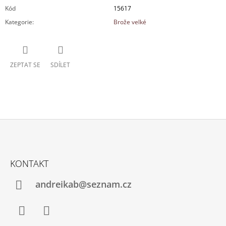
Kód
15617
Kategorie
:
Brože velké
ZEPTAT SE
SDÍLET
Z
Á
KONTAKT
P
A
andreikab@seznam.cz
T
Í
Facebook
Instagram