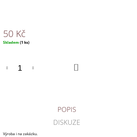
J
E
M
E
50 Kč
NÁHRDELNÍK
Měrná
Skladem
(1 ks)
150
cena:
Kč
DO
KOŠÍKU
POPIS
DISKUZE
Výroba i na zakázku.