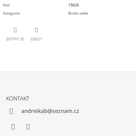
Kód
15626
Kategorie
:
Brože velké
ZEPTAT SE
SDÍLET
Z
Á
KONTAKT
P
A
andreikab@seznam.cz
T
Í
Facebook
Instagram