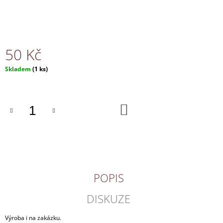
J
E
M
E
50 Kč
NÁHRDELNÍK
Měrná
Skladem
(1 ks)
170
cena:
Kč
DO
KOŠÍKU
POPIS
DISKUZE
Výroba i na zakázku.