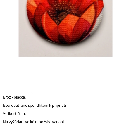
A
J
Í
T
?
HLEDAT
D
O
Brož - placka.
P
Jsou opatřené špendlíkem k připnutí
O
R
Velikost 6cm.
U
Na vyžádání velké množství variant.
Č
U