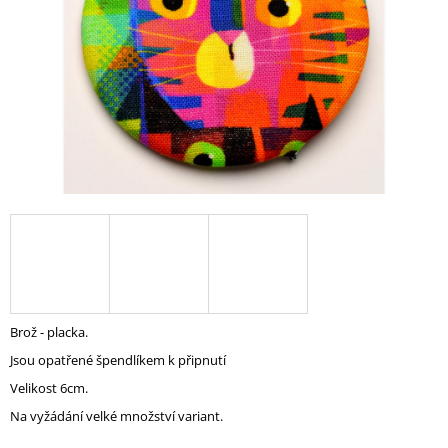
A
J
Í
T
?
HLEDAT
D
O
Brož - placka.
P
Jsou opatřené špendlíkem k připnutí
O
R
Velikost 6cm.
U
Na vyžádání velké množství variant.
Č
U