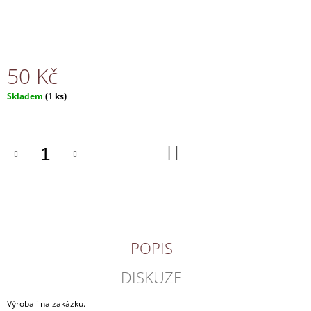
J
E
M
E
50 Kč
NÁHRDELNÍK
Měrná
Skladem
(1 ks)
150
cena:
Kč
DO
KOŠÍKU
POPIS
DISKUZE
Výroba i na zakázku.