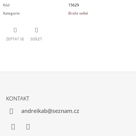
Kód
15629
Kategorie
:
Brože velké
ZEPTAT SE
SDÍLET
Z
Á
KONTAKT
P
A
andreikab@seznam.cz
T
Í
Facebook
Instagram