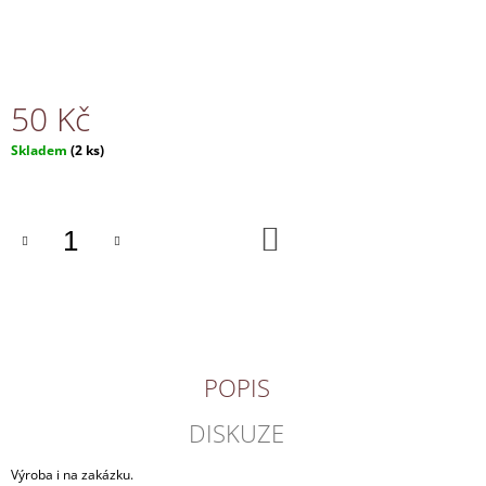
J
E
M
E
50 Kč
NÁHRDELNÍK
Měrná
Skladem
(2 ks)
130
cena:
Kč
DO
KOŠÍKU
POPIS
DISKUZE
Výroba i na zakázku.