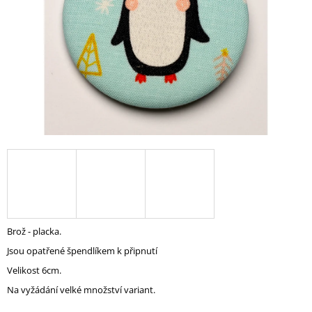
A
J
Í
T
?
HLEDAT
D
O
Brož - placka.
P
Jsou opatřené špendlíkem k připnutí
O
R
Velikost 6cm.
U
Na vyžádání velké množství variant.
Č
U