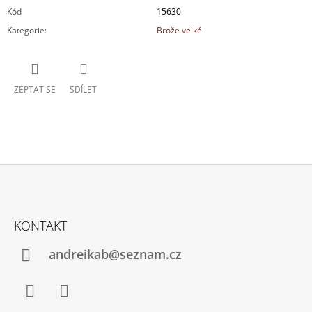
Kód
15630
Kategorie
:
Brože velké
ZEPTAT SE
SDÍLET
Z
Á
KONTAKT
P
A
andreikab@seznam.cz
T
Í
Facebook
Instagram