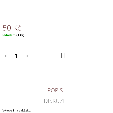
J
E
M
E
50 Kč
NÁHRDELNÍK
Měrná
Skladem
(1 ks)
130
cena:
Kč
DO
KOŠÍKU
POPIS
DISKUZE
Výroba i na zakázku.