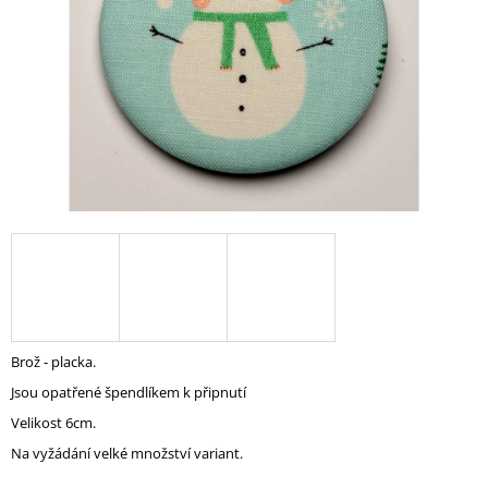
A
J
Í
T
?
HLEDAT
D
O
Brož - placka.
P
Jsou opatřené špendlíkem k připnutí
O
R
Velikost 6cm.
U
Na vyžádání velké množství variant.
Č
U