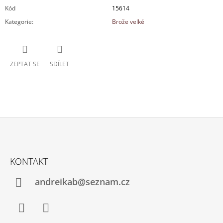
Kód
15614
Kategorie
:
Brože velké
ZEPTAT SE
SDÍLET
Z
Á
KONTAKT
P
A
andreikab@seznam.cz
T
Í
Facebook
Instagram