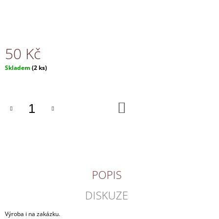
J
E
M
E
50 Kč
NÁHRDELNÍK
Měrná
Skladem
(2 ks)
170
cena:
Kč
DO
KOŠÍKU
POPIS
DISKUZE
Výroba i na zakázku.