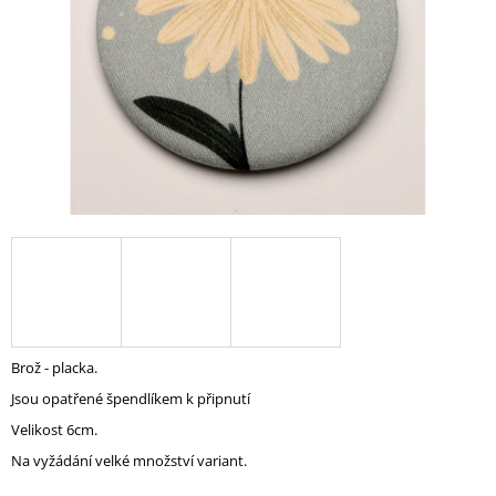
A
J
Í
T
?
HLEDAT
D
O
Brož - placka.
P
Jsou opatřené špendlíkem k připnutí
O
R
Velikost 6cm.
U
Na vyžádání velké množství variant.
Č
U