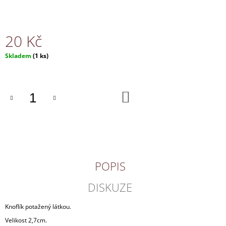
J
E
M
20 Kč
E
Měrná
Skladem
(1 ks)
NÁHRDELNÍK
cena:
130
Kč
DO
KOŠÍKU
POPIS
DISKUZE
Knoflík potažený látkou.
Velikost 2,7cm.