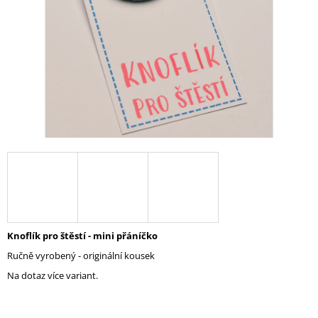
A
J
Í
T
?
HLEDAT
D
O
Knoflík pro štěstí - mini přáníčko
P
Ručně vyrobený - originální kousek
O
R
Na dotaz více variant.
U
Č
U