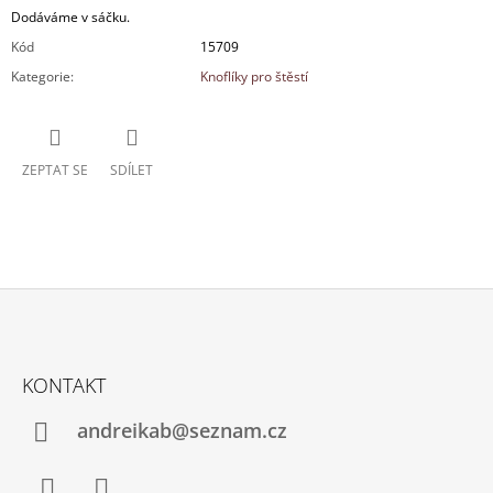
Dodáváme v sáčku.
Kód
15709
Kategorie
:
Knoflíky pro štěstí
ZEPTAT SE
SDÍLET
Z
Á
KONTAKT
P
A
andreikab@seznam.cz
T
Í