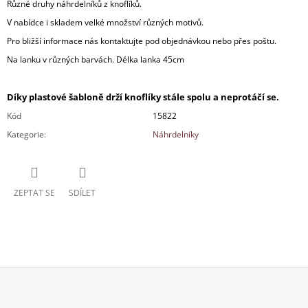
Různé druhy náhrdelníků z knoflíků.
V nabídce i skladem velké množství různých motivů.
Pro bližší informace nás kontaktujte pod objednávkou nebo přes poštu.
Na lanku v různých barvách. Délka lanka 45cm
Díky plastové šabloně drží knoflíky stále spolu a neprotáčí se.
Kód
15822
Kategorie
:
Náhrdelníky
ZEPTAT SE
SDÍLET
Z