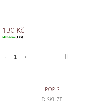
J
E
M
E
130 Kč
NÁHRDELNÍK
150
Měrná
Skladem
(1 ks)
Kč
cena:
DO
KOŠÍKU
POPIS
DISKUZE