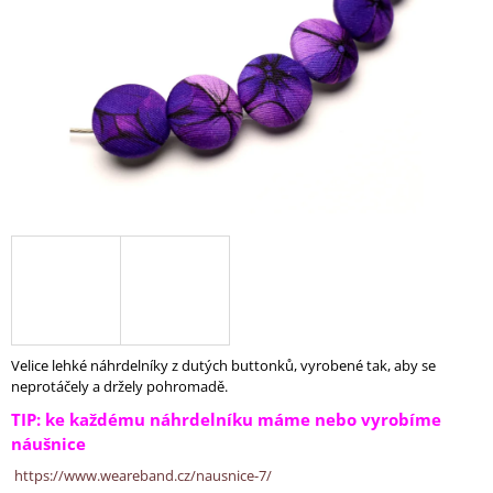
A
J
Í
T
?
HLEDAT
D
O
Velice lehké náhrdelníky z dutých buttonků, vyrobené tak, aby se
P
neprotáčely a držely pohromadě.
O
TIP: ke každému náhrdelníku máme nebo vyrobíme
R
náušnice
U
Č
https://www.weareband.cz/nausnice-7/
U