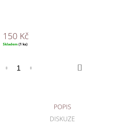
J
E
M
E
150 Kč
NÁHRDELNÍK
150
Měrná
Skladem
(1 ks)
Kč
cena:
DO
KOŠÍKU
POPIS
DISKUZE