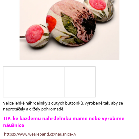
A
J
Í
T
?
HLEDAT
D
O
Velice lehké náhrdelníky z dutých buttonků, vyrobené tak, aby se
P
neprotáčely a držely pohromadě.
O
TIP: ke každému náhrdelníku máme nebo vyrobíme
R
náušnice
U
Č
https://www.weareband.cz/nausnice-7/
U