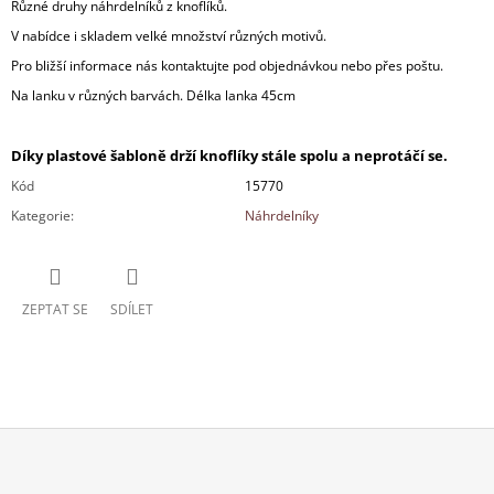
Různé druhy náhrdelníků z knoflíků.
V nabídce i skladem velké množství různých motivů.
Pro bližší informace nás kontaktujte pod objednávkou nebo přes poštu.
Na lanku v různých barvách. Délka lanka 45cm
Díky plastové šabloně drží knoflíky stále spolu a neprotáčí se.
Kód
15770
Kategorie
:
Náhrdelníky
ZEPTAT SE
SDÍLET
Z