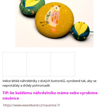
A
J
Í
T
?
HLEDAT
D
O
Velice lehké náhrdelníky z dutých buttonků, vyrobené tak, aby se
P
neprotáčely a držely pohromadě.
O
TIP: ke každému náhrdelníku máme nebo vyrobíme
R
náušnice
U
Č
https://www.weareband.cz/nausnice-7/
U