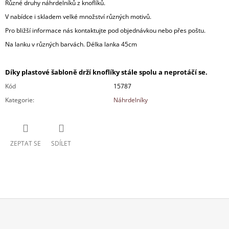
Různé druhy náhrdelníků z knoflíků.
V nabídce i skladem velké množství různých motivů.
Pro bližší informace nás kontaktujte pod objednávkou nebo přes poštu.
Na lanku v různých barvách. Délka lanka 45cm
Díky plastové šabloně drží knoflíky stále spolu a neprotáčí se.
Kód
15787
Kategorie
:
Náhrdelníky
ZEPTAT SE
SDÍLET
Z