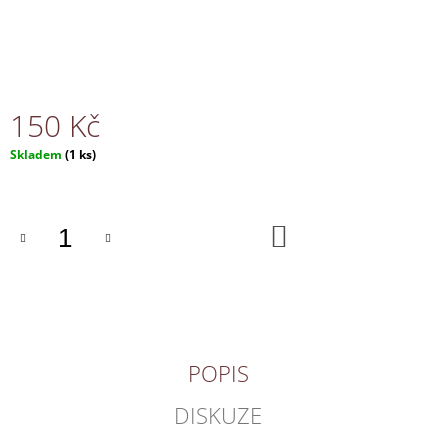
J
E
M
E
150 Kč
NÁHRDELNÍK
150
Měrná
Skladem
(1 ks)
Kč
cena:
DO
KOŠÍKU
POPIS
DISKUZE