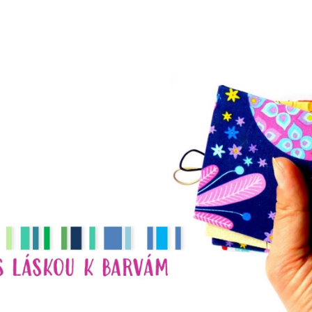
CO POTŘEBUJETE NAJÍT?
HLEDAT
DOPORUČUJEME
NÁHRDELNÍK
NÁHRDELNÍK