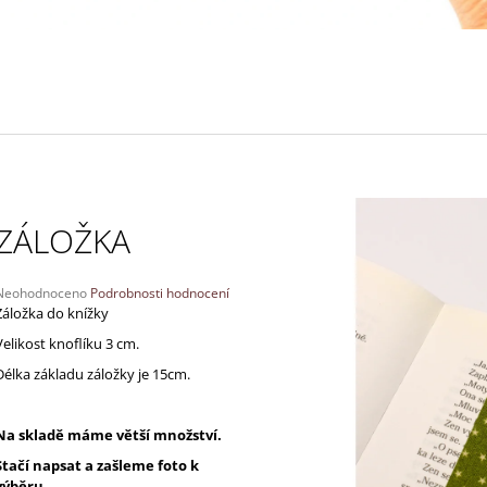
130 Kč
170 Kč
ZÁLOŽKA
Průměrné
Neohodnoceno
Podrobnosti hodnocení
hodnocení
Záložka do knížky
produktu
Velikost knoflíku 3 cm.
e
,0
Délka základu záložky je 15cm.
5
vězdiček.
Na skladě máme větší množství.
Stačí napsat a zašleme foto k
výběru.