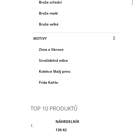
Brože střední
Brože malé
Brože velké
MOTIVY
Zima a Vánoce
Strašidelná edice
Kolekce Malý princ
Frida Kahlo
TOP 10 PRODUKTŮ
NÁHRDELNÍK
130 Kč