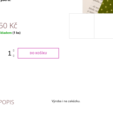
50 Kč
Měrná
Skladem
(1 ks)
ena:
DO KOŠÍKU
POPIS
Výroba i na zakázku.