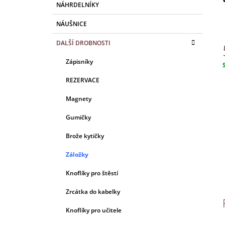
A
NÁHRDELNÍKY
N
NÁUŠNICE
E
L
DALŠÍ DROBNOSTI
Zápisníky
c
REZERVACE
Magnety
Gumičky
Brože kytičky
Záložky
Knoflíky pro štěstí
Zrcátka do kabelky
Knoflíky pro učitele