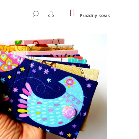
NÁKUPNÍ
HLEDAT
KOŠÍK
Prázdný košík
PŘIHLÁŠENÍ
Následující