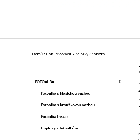
130 Kč
Domů
/
Další drobnosti
/
Záložky
/
Záložka
P
O
S
K
Přeskočit
FOTOALBA
T
A
kategorie
T
R
Fotoalba s klasickou vazbou
E
A
G
j
Fotoalba s kroužkovou vazbou
0
N
O
z
R
N
Fotoalba Instax
I
Í
h
E
Doplňky k fotoalbům
P