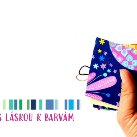
CO POTŘEBUJETE NAJÍT?
HLEDAT
DOPORUČUJEME
NÁHRDELNÍK
NÁHRDELNÍK