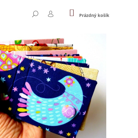
NÁKUPNÍ
HLEDAT
KOŠÍK
Prázdný košík
PŘIHLÁŠENÍ
Následující