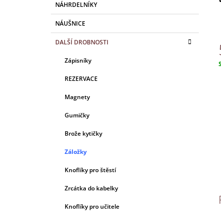
A
NÁHRDELNÍKY
N
NÁUŠNICE
E
L
DALŠÍ DROBNOSTI
Zápisníky
c
REZERVACE
Magnety
Gumičky
Brože kytičky
Záložky
Knoflíky pro štěstí
Zrcátka do kabelky
Knoflíky pro učitele