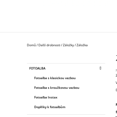
130 Kč
Domů
/
Další drobnosti
/
Záložky
/
Záložka
P
O
S
K
Přeskočit
FOTOALBA
T
A
kategorie
T
R
Fotoalba s klasickou vazbou
E
A
G
j
Fotoalba s kroužkovou vazbou
0
N
O
z
R
N
Fotoalba Instax
I
Í
h
E
Doplňky k fotoalbům
P