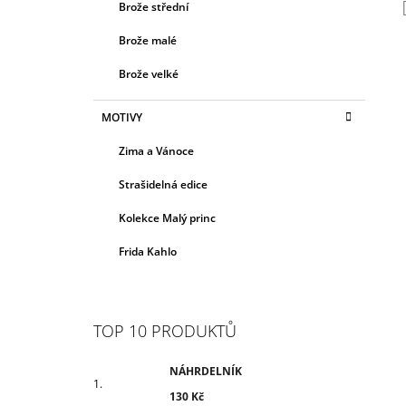
Brože střední
Brože malé
Brože velké
MOTIVY
Zima a Vánoce
Strašidelná edice
Kolekce Malý princ
Frida Kahlo
TOP 10 PRODUKTŮ
NÁHRDELNÍK
130 Kč