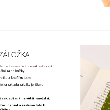
130 Kč
170 Kč
ZÁLOŽKA
Průměrné
Neohodnoceno
Podrobnosti hodnocení
hodnocení
Záložka do knížky
produktu
Velikost knoflíku 3 cm.
e
,0
Délka základu záložky je 15cm.
5
vězdiček.
Na skladě máme větší množství.
Stačí napsat a zašleme foto k
výběru.