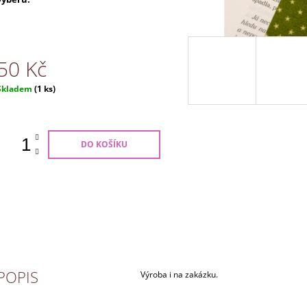
50 Kč
Měrná
Skladem
(1 ks)
ena:
DO KOŠÍKU
POPIS
Výroba i na zakázku.