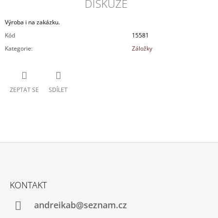
DISKUZE
Výroba i na zakázku.
Kód
15581
Kategorie
:
Záložky
ZEPTAT SE
SDÍLET
Z
Á
KONTAKT
P
A
andreikab@seznam.cz