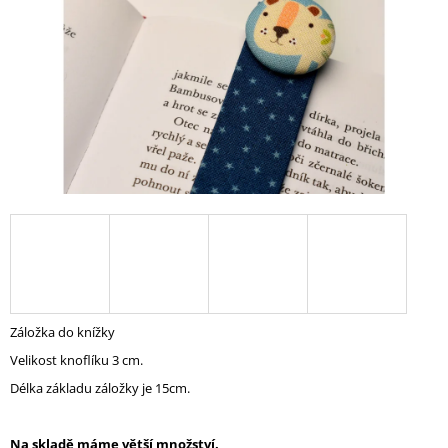
A
J
Í
T
?
HLEDAT
D
O
Záložka do knížky
P
Velikost knoflíku 3 cm.
O
R
Délka základu záložky je 15cm.
U
Č
U
Na skladě máme větší množství.