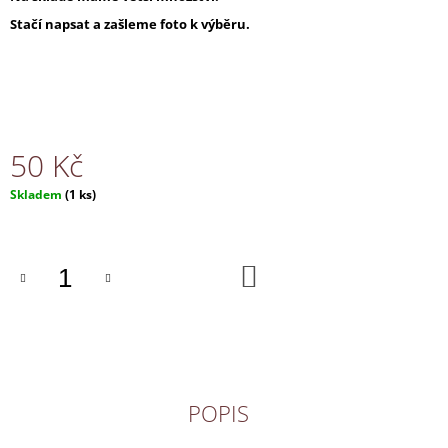
J
Stačí napsat a zašleme foto k výběru.
E
M
E
NÁHRDELNÍK
130
50 Kč
Kč
Měrná
Skladem
(1 ks)
cena:
DO
KOŠÍKU
POPIS