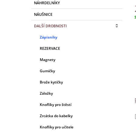
A
NÁHRDELNÍKY
N
NÁUŠNICE
E
c
L
DALŠÍ DROBNOSTI
Zápisníky
REZERVACE
Magnety
Gumičky
Brože kytičky
Záložky
Knoflíky pro štěstí
Zrcátka do kabelky
Knoflíky pro učitele