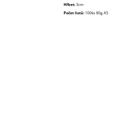
Hřbet:
3cm
Počet listů:
100ks 80g A5