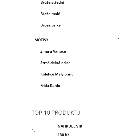
Brože střední
Brože malé
Brože velké
MOTIVY
Zima a Vánoce
Strašidelná edice
Kolekce Malý princ
Frida Kahlo
TOP 10 PRODUKTŮ
NÁHRDELNÍK
130 Kč