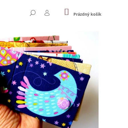
NÁKUPNÍ
HLEDAT
KOŠÍK
Prázdný košík
PŘIHLÁŠENÍ
Následující