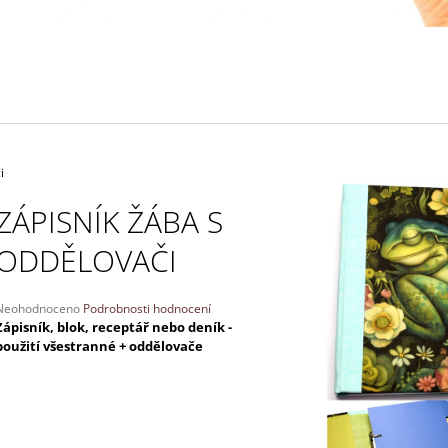
130 Kč
170 Kč
i
ZÁPISNÍK ŽÁBA S
ODDĚLOVAČI
Průměrné
Neohodnoceno
Podrobnosti hodnocení
hodnocení
Zápisník, blok, receptář nebo deník -
produktu
použití všestranné
+ oddělovače
e
,0
5
vězdiček.