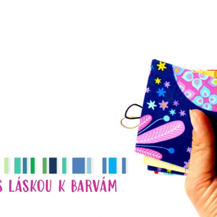
CO POTŘEBUJETE NAJÍT?
HLEDAT
DOPORUČUJEME
NÁHRDELNÍK
NÁHRDELNÍK