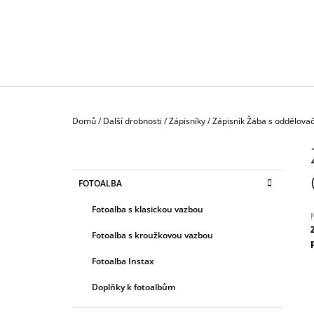
130 Kč
Domů
/
Další drobnosti
/
Zápisníky
/
Zápisník Žába s oddělovač
P
O
S
K
Přeskočit
FOTOALBA
T
A
kategorie
T
R
Fotoalba s klasickou vazbou
E
A
G
Fotoalba s kroužkovou vazbou
N
O
R
j
N
Fotoalba Instax
I
0
Í
z
E
Doplňky k fotoalbům
P
h