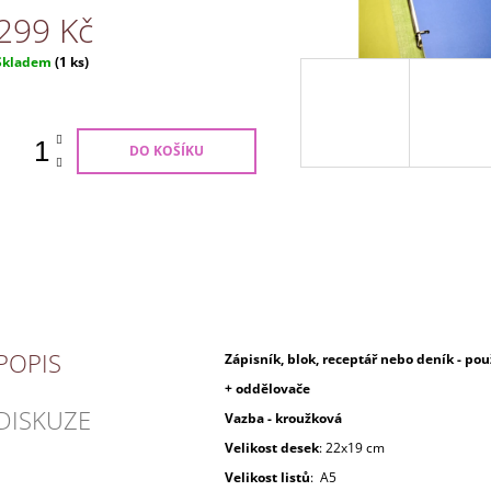
299 Kč
Měrná
Skladem
(1 ks)
ena:
DO KOŠÍKU
POPIS
Zápisník, blok, receptář nebo deník - pou
+ oddělovače
DISKUZE
Vazba - kroužková
Velikost desek
: 22x19 cm
Velikost listů
: A5