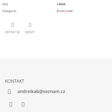
Kód
14644
Kategorie
:
Brože malé
ZEPTAT SE
SDÍLET
Z
Á
KONTAKT
P
A
andreikab@seznam.cz
T
Í
Facebook
Instagram