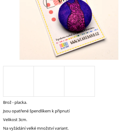
A
J
Í
T
?
HLEDAT
D
O
Brož - placka.
P
Jsou opatřené špendlíkem k připnutí
O
R
Velikost 3cm.
U
Na vyžádání velké množství variant.
Č
U