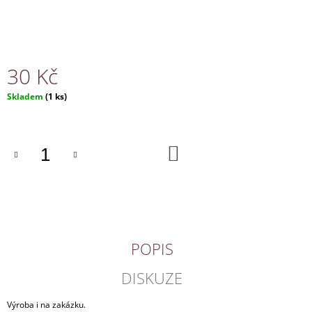
J
E
M
E
30 Kč
NÁHRDELNÍK
Měrná
Skladem
(1 ks)
150
cena:
Kč
DO
KOŠÍKU
POPIS
DISKUZE
Výroba i na zakázku.