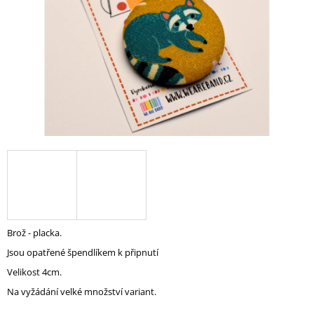
A
J
Í
T
?
HLEDAT
D
O
Brož - placka.
P
Jsou opatřené špendlíkem k připnutí
O
R
Velikost 4cm.
U
Na vyžádání velké množství variant.
Č
U