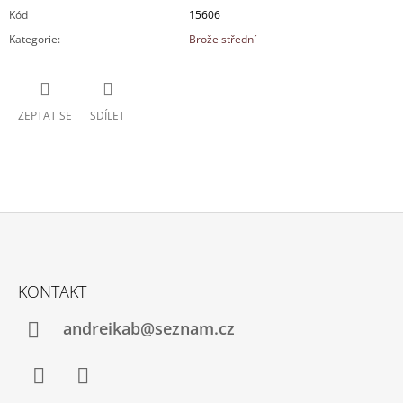
Kód
15606
Kategorie
:
Brože střední
ZEPTAT SE
SDÍLET
Z
Á
KONTAKT
P
A
andreikab@seznam.cz
T
Í
Facebook
Instagram