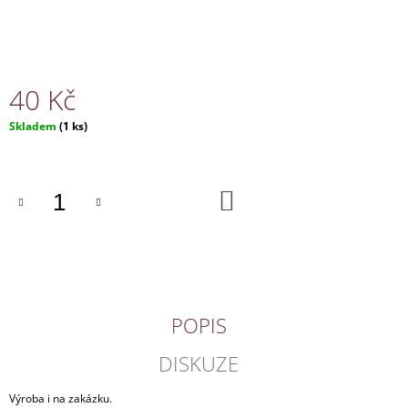
J
E
M
E
40 Kč
NÁHRDELNÍK
Měrná
Skladem
(1 ks)
150
cena:
Kč
DO
KOŠÍKU
POPIS
DISKUZE
Výroba i na zakázku.