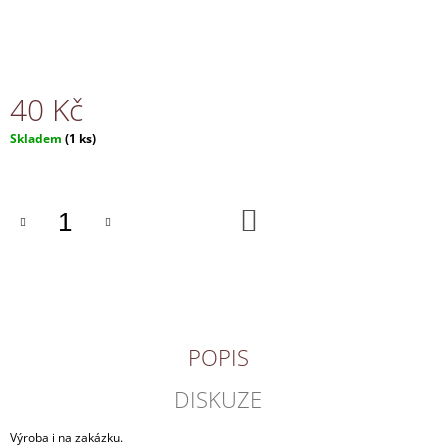
J
E
M
E
40 Kč
NÁHRDELNÍK
Měrná
Skladem
(1 ks)
150
cena:
Kč
DO
KOŠÍKU
POPIS
DISKUZE
Výroba i na zakázku.