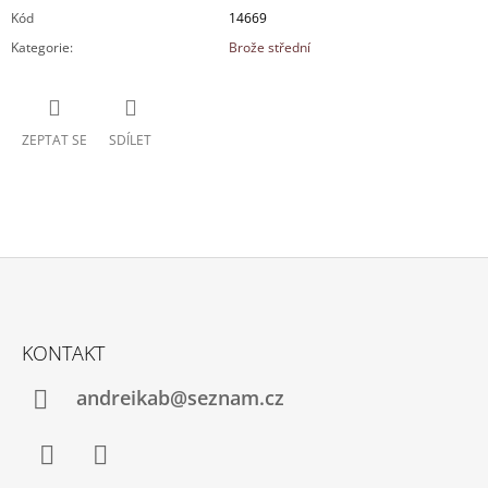
Kód
14669
Kategorie
:
Brože střední
ZEPTAT SE
SDÍLET
Z
Á
KONTAKT
P
A
andreikab@seznam.cz
T
Í
Facebook
Instagram