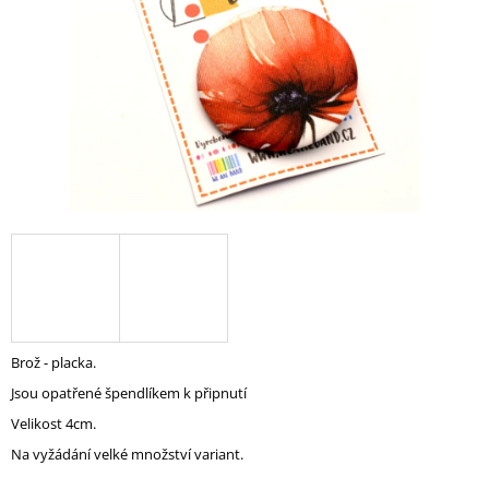
A
J
Í
T
?
HLEDAT
D
O
Brož - placka.
P
Jsou opatřené špendlíkem k připnutí
O
R
Velikost 4cm.
U
Na vyžádání velké množství variant.
Č
U