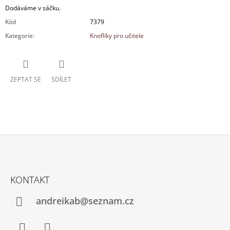
Dodáváme v sáčku.
Kód
7379
Kategorie
:
Knoflíky pro učitele
ZEPTAT SE
SDÍLET
Z
Á
KONTAKT
P
A
andreikab@seznam.cz
T
Í