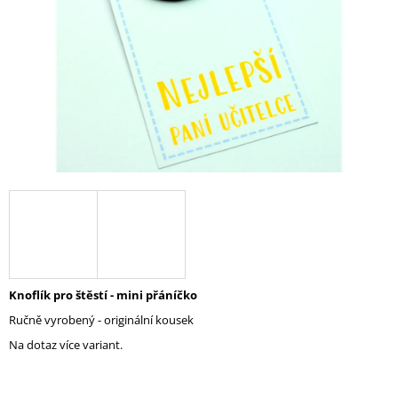
A
J
Í
T
?
HLEDAT
D
O
Knoflík pro štěstí - mini přáníčko
P
Ručně vyrobený - originální kousek
O
R
Na dotaz více variant.
U
Č
U