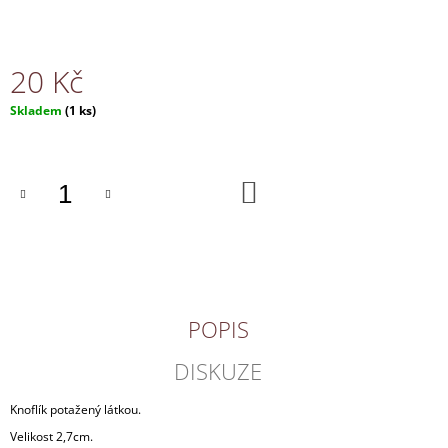
J
E
M
20 Kč
E
Měrná
Skladem
(1 ks)
NÁHRDELNÍK
cena:
130
Kč
DO
KOŠÍKU
POPIS
DISKUZE
Knoflík potažený látkou.
Velikost 2,7cm.