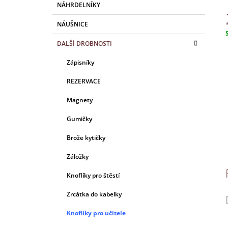
A
NÁHRDELNÍKY
N
NÁUŠNICE
E
L
c
DALŠÍ DROBNOSTI
Zápisníky
REZERVACE
Magnety
Gumičky
Brože kytičky
Záložky
Knoflíky pro štěstí
Zrcátka do kabelky
Knoflíky pro učitele