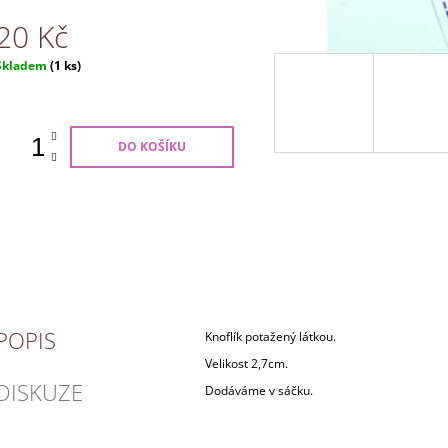
20 Kč
Měrná
Skladem
(1 ks)
ena:
DO KOŠÍKU
POPIS
Knoflík potažený látkou.
Velikost 2,7cm.
DISKUZE
Dodáváme v sáčku.