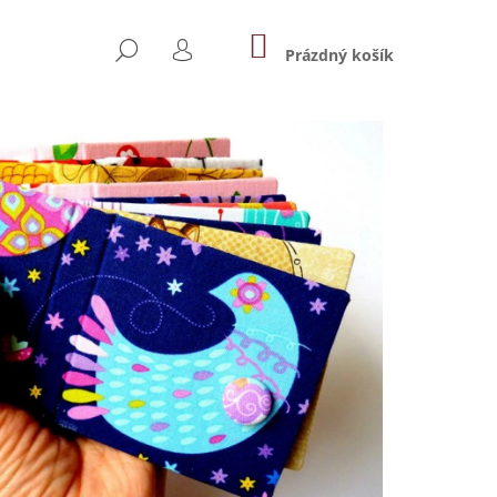
NÁKUPNÍ
HLEDAT
KOŠÍK
Prázdný košík
PŘIHLÁŠENÍ
Následující