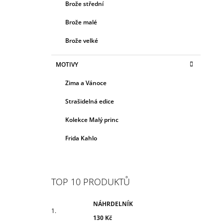
Brože střední
Brože malé
Brože velké
MOTIVY
Zima a Vánoce
Strašidelná edice
Kolekce Malý princ
Frida Kahlo
TOP 10 PRODUKTŮ
NÁHRDELNÍK
130 Kč