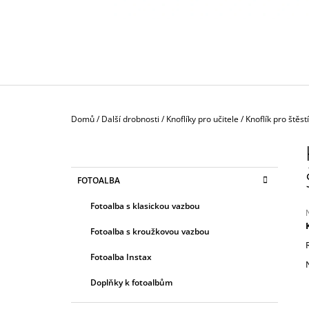
130 Kč
Domů
/
Další drobnosti
/
Knoflíky pro učitele
/
Knoflík pro štěstí
P
O
S
K
Přeskočit
FOTOALBA
T
A
kategorie
T
R
Fotoalba s klasickou vazbou
E
A
G
Fotoalba s kroužkovou vazbou
N
O
R
j
N
Fotoalba Instax
I
0
Í
z
E
Doplňky k fotoalbům
P
h