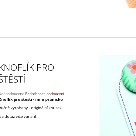
130 Kč
170 Kč
KNOFLÍK PRO
ŠTĚSTÍ
Průměrné
Neohodnoceno
Podrobnosti hodnocení
hodnocení
Knoflík pro štěstí - mini přáníčko
produktu
Ručně vyrobený - originální kousek
e
,0
Na dotaz více variant.
5
vězdiček.