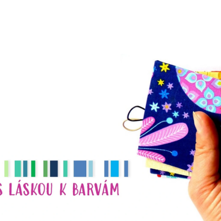
CO POTŘEBUJETE NAJÍT?
HLEDAT
DOPORUČUJEME
NÁHRDELNÍK
NÁHRDELNÍK