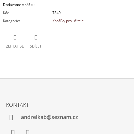
Dodáváme v sáčku.
Kód
7349
Kategorie
:
Knoflíky pro učitele
ZEPTAT SE
SDÍLET
Z
Á
KONTAKT
P
A
andreikab@seznam.cz
T
Í