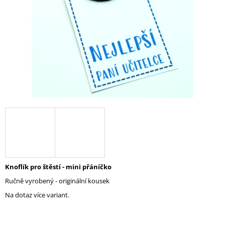
A
J
Í
T
?
HLEDAT
D
O
Knoflík pro štěstí - mini přáníčko
P
Ručně vyrobený - originální kousek
O
R
Na dotaz více variant.
U
Č
U