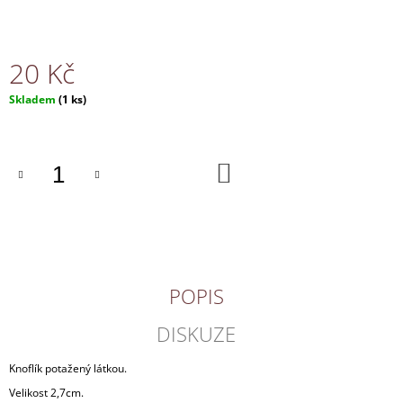
J
E
M
20 Kč
E
Měrná
Skladem
(1 ks)
NÁHRDELNÍK
cena:
130
Kč
DO
KOŠÍKU
POPIS
DISKUZE
Knoflík potažený látkou.
Velikost 2,7cm.