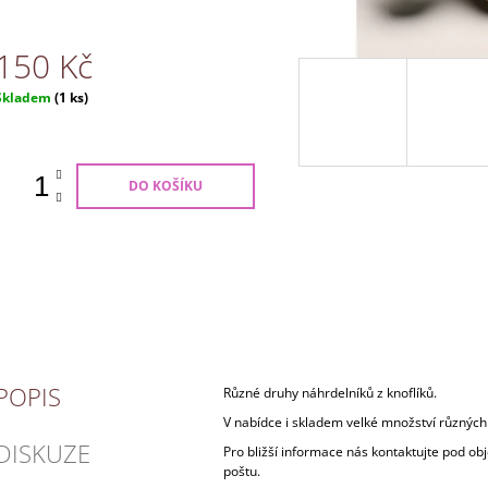
150 Kč
Měrná
Skladem
(1 ks)
ena:
DO KOŠÍKU
POPIS
Různé druhy náhrdelníků z knoflíků.
V nabídce i skladem velké množství různých
DISKUZE
Pro bližší informace nás kontaktujte pod o
poštu.