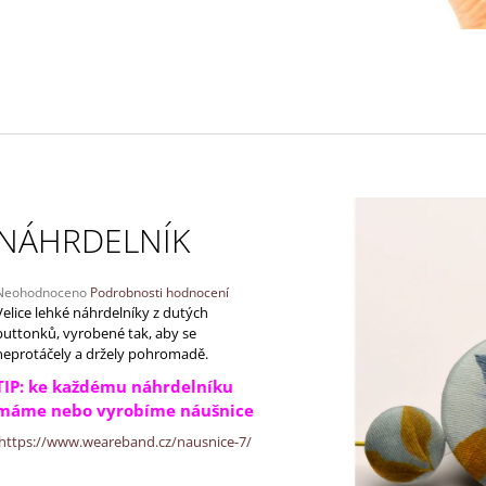
130 Kč
170 Kč
NÁHRDELNÍK
Průměrné
Neohodnoceno
Podrobnosti hodnocení
hodnocení
Velice lehké náhrdelníky z dutých
produktu
buttonků, vyrobené tak, aby se
e
neprotáčely a držely pohromadě.
,0
TIP: ke každému náhrdelníku
5
máme nebo vyrobíme náušnice
vězdiček.
https://www.weareband.cz/nausnice-7/