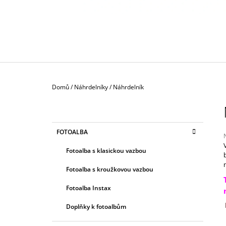
130 Kč
Domů
/
Náhrdelníky
/
Náhrdelník
P
O
S
K
Přeskočit
FOTOALBA
T
A
kategorie
T
R
Fotoalba s klasickou vazbou
E
A
G
j
Fotoalba s kroužkovou vazbou
0
N
O
z
R
N
Fotoalba Instax
I
Í
h
E
Doplňky k fotoalbům
P