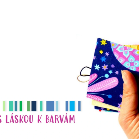
CO POTŘEBUJETE NAJÍT?
HLEDAT
DOPORUČUJEME
NÁHRDELNÍK
NÁHRDELNÍK