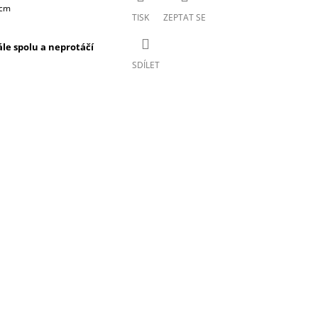
5cm
TISK
ZEPTAT SE
ále spolu a neprotáčí
SDÍLET