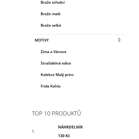
Brože střední
Brože malé
Brože velké
MOTIVY
Zima a Vánoce
Strašidelná edice
Kolekce Malý princ
Frida Kahlo
TOP 10 PRODUKTŮ
NÁHRDELNÍK
130 Kč