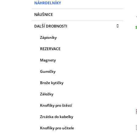
A
NÁHRDELNÍKY
N
NÁUŠNICE
E
L
DALŠÍ DROBNOSTI
c
Zápisníky
REZERVACE
Magnety
Gumičky
Brože kytičky
Záložky
Knoflíky pro štěstí
Zrcátka do kabelky
Knoflíky pro učitele