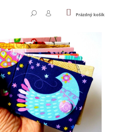
NÁKUPNÍ
HLEDAT
KOŠÍK
Prázdný košík
PŘIHLÁŠENÍ
Následující