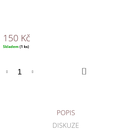
J
E
M
E
150 Kč
NÁHRDELNÍK
170
Měrná
Skladem
(1 ks)
Kč
cena:
DO
KOŠÍKU
POPIS
DISKUZE