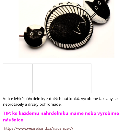
A
J
Í
T
?
HLEDAT
D
O
Velice lehké náhrdelníky z dutých buttonků, vyrobené tak, aby se
P
neprotáčely a držely pohromadě.
O
TIP: ke každému náhrdelníku máme nebo vyrobíme
R
náušnice
U
Č
https://www.weareband.cz/nausnice-7/
U