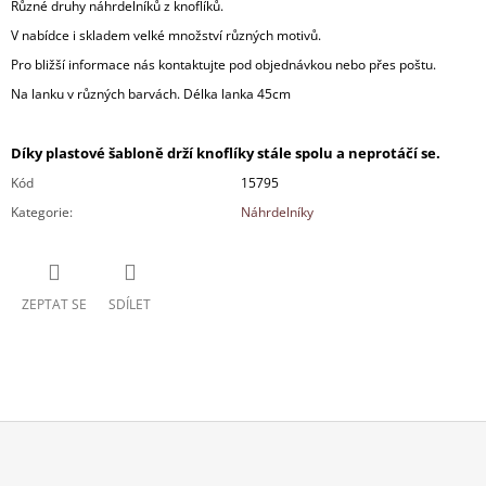
Různé druhy náhrdelníků z knoflíků.
V nabídce i skladem velké množství různých motivů.
Pro bližší informace nás kontaktujte pod objednávkou nebo přes poštu.
Na lanku v různých barvách. Délka lanka 45cm
Díky plastové šabloně drží knoflíky stále spolu a neprotáčí se.
Kód
15795
Kategorie
:
Náhrdelníky
ZEPTAT SE
SDÍLET
Z