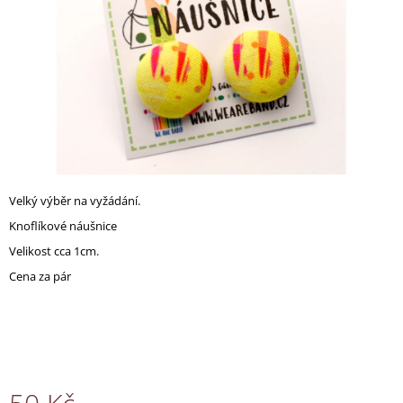
A
J
Í
T
?
Velký výběr na vyžádání.
HLEDAT
Knoflíkové náušnice
Velikost cca 1cm.
Cena za pár
D
O
P
O
R
U
Č
U