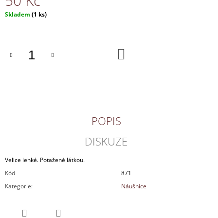
50 Kč
J
Měrná
Skladem
(1 ks)
E
cena:
M
E
DO
KOŠÍKU
NÁHRDELNÍK
150
Kč
POPIS
DISKUZE
Velice lehké. Potažené látkou.
Kód
871
Kategorie
:
Náušnice