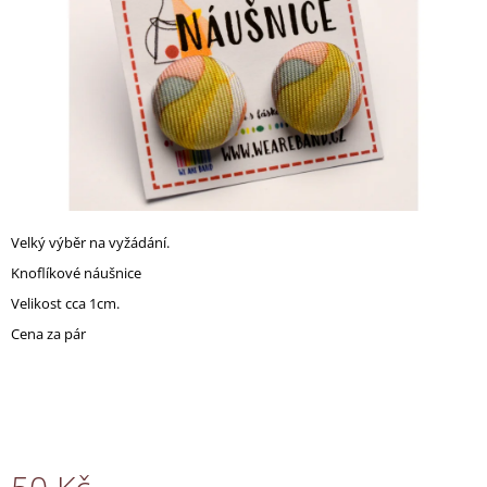
A
J
Í
T
?
Velký výběr na vyžádání.
HLEDAT
Knoflíkové náušnice
Velikost cca 1cm.
Cena za pár
D
O
P
O
R
U
Č
U