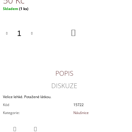
50 Kč
J
Měrná
Skladem
(1 ks)
E
cena:
M
E
DO
KOŠÍKU
NÁHRDELNÍK
170
Kč
POPIS
DISKUZE
Velice lehké. Potažené látkou.
Kód
15722
Kategorie
:
Náušnice