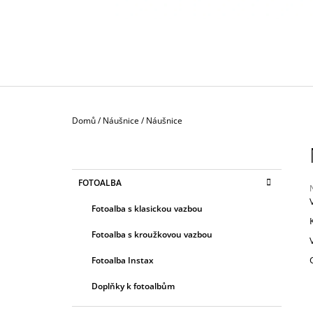
130 Kč
Domů
/
Náušnice
/
Náušnice
P
O
S
K
Přeskočit
FOTOALBA
T
A
kategorie
T
R
Fotoalba s klasickou vazbou
E
A
G
j
Fotoalba s kroužkovou vazbou
0
N
O
z
R
N
Fotoalba Instax
I
Í
h
E
Doplňky k fotoalbům
P