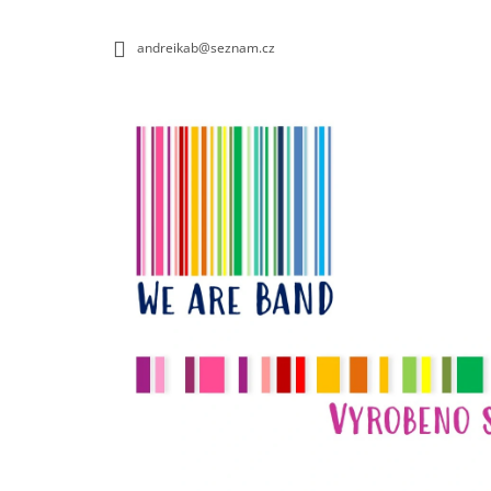
K
Přejít
na
O
ZPĚT
ZPĚT
andreikab@seznam.cz
obsah
DO
DO
Š
OBCHODU
OBCHODU
Í
K
NÁHRDELNÍK