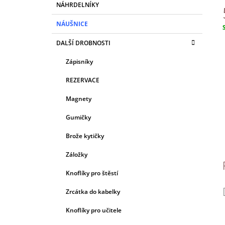
A
NÁHRDELNÍKY
N
NÁUŠNICE
E
c
L
DALŠÍ DROBNOSTI
Zápisníky
REZERVACE
Magnety
Gumičky
Brože kytičky
Záložky
Knoflíky pro štěstí
Zrcátka do kabelky
Knoflíky pro učitele