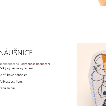
130 Kč
170 Kč
NÁUŠNICE
Průměrné
Neohodnoceno
Podrobnosti hodnocení
hodnocení
Velký výběr na vyžádání.
produktu
Knoflíkové náušnice
e
,0
Velikost cca 1cm.
Cena za pár
5
vězdiček.