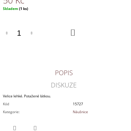
50 Kč
J
Měrná
Skladem
(1 ks)
E
cena:
M
E
DO
KOŠÍKU
NÁHRDELNÍK
170
Kč
POPIS
DISKUZE
Velice lehké. Potažené látkou.
Kód
15727
Kategorie
:
Náušnice