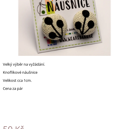
A
J
Í
T
?
Velký výběr na vyžádání.
HLEDAT
Knoflíkové náušnice
Velikost cca 1cm.
Cena za pár
D
O
P
O
R
U
Č
U