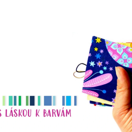
CO POTŘEBUJETE NAJÍT?
HLEDAT
DOPORUČUJEME
NÁHRDELNÍK
NÁHRDELNÍK