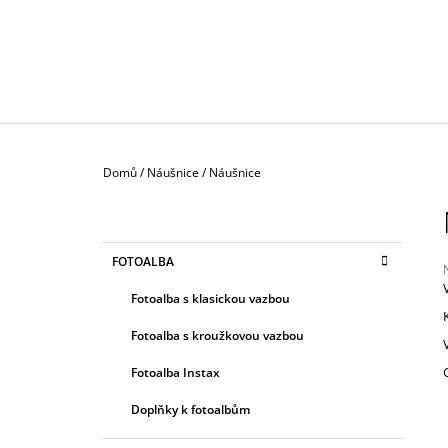
130 Kč
Domů
/
Náušnice
/
Náušnice
P
O
S
K
Přeskočit
FOTOALBA
T
A
kategorie
T
R
Fotoalba s klasickou vazbou
E
A
G
j
Fotoalba s kroužkovou vazbou
0
N
O
z
R
N
Fotoalba Instax
I
Í
h
E
Doplňky k fotoalbům
P