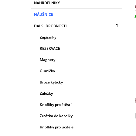
A
NÁHRDELNÍKY
N
NÁUŠNICE
E
c
L
DALŠÍ DROBNOSTI
Zápisníky
REZERVACE
Magnety
Gumičky
Brože kytičky
Záložky
Knoflíky pro štěstí
Zrcátka do kabelky
Knoflíky pro učitele