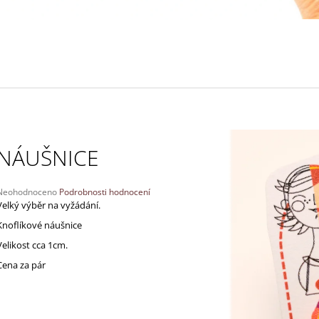
130 Kč
170 Kč
NÁUŠNICE
Průměrné
Neohodnoceno
Podrobnosti hodnocení
hodnocení
Velký výběr na vyžádání.
produktu
Knoflíkové náušnice
e
,0
Velikost cca 1cm.
Cena za pár
5
vězdiček.