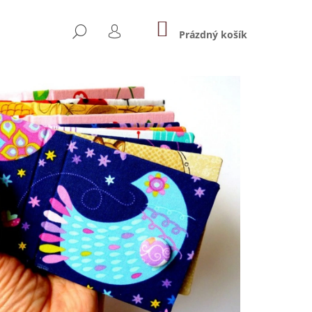
NÁKUPNÍ
HLEDAT
KOŠÍK
Prázdný košík
PŘIHLÁŠENÍ
Následující