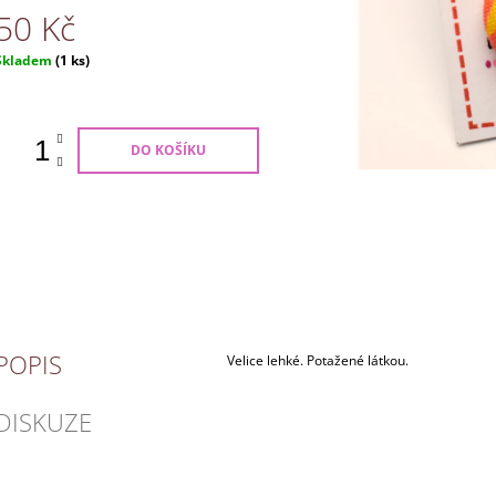
50 Kč
Měrná
Skladem
(1 ks)
ena:
DO KOŠÍKU
POPIS
Velice lehké. Potažené látkou.
DISKUZE