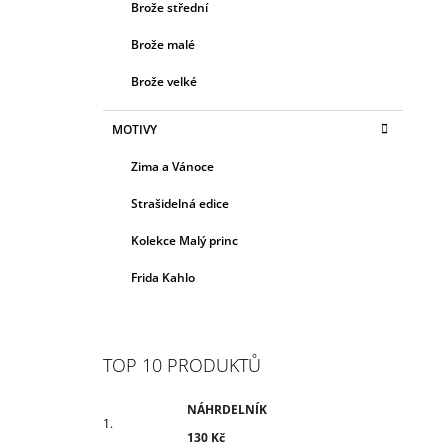
Brože střední
Brože malé
Brože velké
MOTIVY
Zima a Vánoce
Strašidelná edice
Kolekce Malý princ
Frida Kahlo
TOP 10 PRODUKTŮ
NÁHRDELNÍK
130 Kč