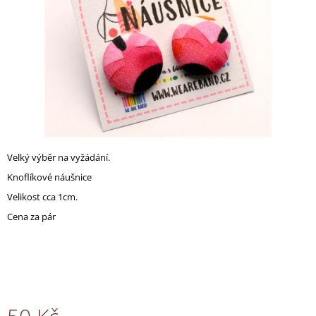
A
J
Í
T
?
Velký výběr na vyžádání.
HLEDAT
Knoflíkové náušnice
Velikost cca 1cm.
Cena za pár
D
O
P
O
R
U
Č
U