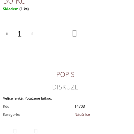
50 Kč
J
Měrná
Skladem
(1 ks)
E
cena:
M
E
DO
KOŠÍKU
NÁHRDELNÍK
150
Kč
POPIS
DISKUZE
Velice lehké. Potažené látkou.
Kód
14703
Kategorie
:
Náušnice