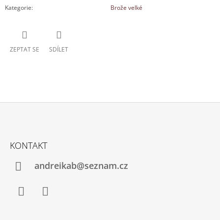
Kategorie
:
Brože velké
ZEPTAT SE
SDÍLET
Z
Á
KONTAKT
P
A
andreikab@seznam.cz
T
Í
Facebook
Instagram