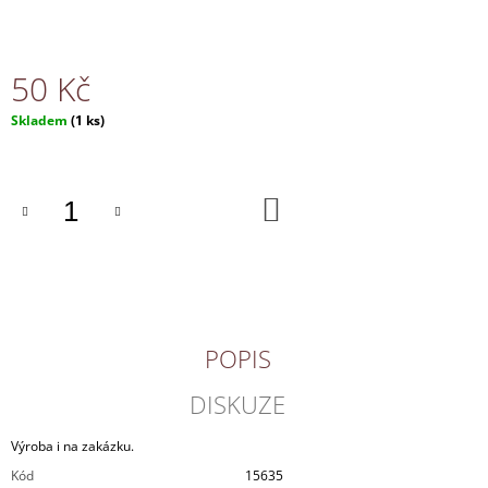
J
E
M
50 Kč
E
Měrná
Skladem
(1 ks)
NÁHRDELNÍK
cena:
150
Kč
DO
KOŠÍKU
POPIS
DISKUZE
Výroba i na zakázku.
Kód
15635