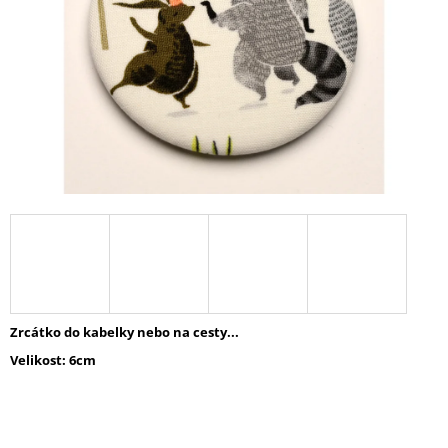
A
J
Í
T
?
HLEDAT
D
O
Zrcátko do kabelky nebo na cesty...
P
Velikost: 6cm
O
R
U
Č
U